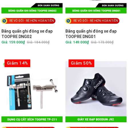
RẺ VÔ ĐỐI - RẺ HƠN HOÀN TIỀN
RẺ VÔ ĐỐI - RẺ HƠN HOÀN TIỀN
Băng quấn ghi đông xe đạp
Băng quấn ghi đông xe đạp
TOOPRE DNG02
TOOPRE DNG01
Giá: 159.000₫
Giá: 149.000₫
Giá: 184.000₫
Giá: 173.000₫
Giảm 14%
Giảm 50%