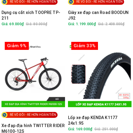
RẺ VÔ ĐỐI - RẺ HƠN HOÀN TIỀN
RẺ VÔ ĐỐI - RẺ HƠN HOÀN TIỀN
Dụng cụ cắt xích TOOPRE TP-
Giày xe đạp can Road BOODUN
211
J92
Giá: 69.000₫
Giá: 1.199.000₫
Giá: 80.000₫
Giá: 2.408.000₫
Giảm 9%
Giảm 33%
RẺ VÔ ĐỐI - RẺ HƠN HOÀN TIỀN
Lốp xe đạp KENDA K1177
24x1.95
Xe đạp địa hình TWITTER RIDER
Giá: 169.000₫
Giá: 251.000₫
M6100-12S