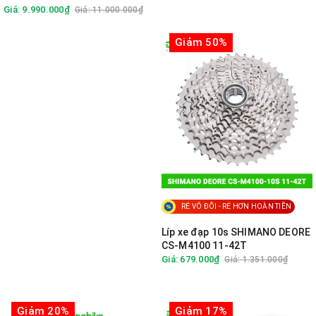
Giá: 9.990.000₫
Giá: 11.000.000₫
Giảm 50%
RẺ VÔ ĐỐI - RẺ HƠN HOÀN TIỀN
Líp xe đạp 10s SHIMANO DEORE
CS-M4100 11-42T
Giá: 679.000₫
Giá: 1.351.000₫
Giảm 20%
Giảm 17%