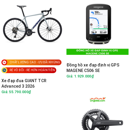
CHẤT LƯỢNG CAO - ƯU ĐÃI KHỦNG
Đồng hồ xe đạp định vị GPS
MAGENE C506 SE
RẺ VÔ ĐỐI - RẺ HƠN HOÀN TIỀN
Giá: 1.929.000₫
Xe đạp đua GIANT TCR
Advanced 3 2026
Giá: 55.790.000₫