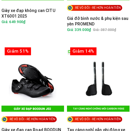
RẺ VÔ ĐỐI - RẺ HƠN HOÀN TIỀN
Giày xe đạp không can CITU
XT6001 2025
Giá đỡ bình nước & phụ kiện sau
Giá: 649.900₫
yên PROMEND
Giá: 339.000₫
Giá: 387.000₫
Giảm 51%
Giảm 14%
RẺ VÔ ĐỐI - RẺ HƠN HOÀN TIỀN
RẺ VÔ ĐỐI - RẺ HƠN HOÀN TIỀN
Giày xe đạp can Road BOODUN
Tay càng nghỉ gắn ghi đông xe