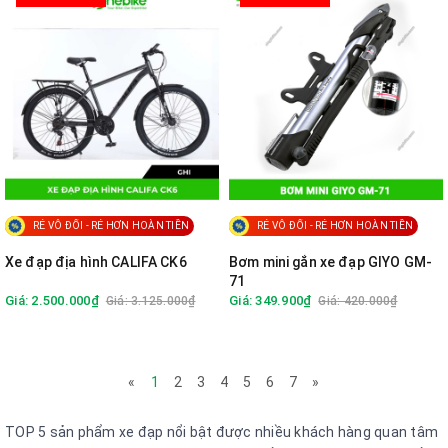
RẺ VÔ ĐỐI - RẺ HƠN HOÀN TIỀN
RẺ VÔ ĐỐI - RẺ HƠN HOÀN TIỀN
Xe đạp địa hình CALIFA CK6
Bơm mini gắn xe đạp GIYO GM-
71
Giá: 2.500.000₫
Giá: 349.900₫
Giá: 3.125.000₫
Giá: 420.000₫
«
1
2
3
4
5
6
7
»
TOP 5 sản phẩm xe đạp nổi bật được nhiều khách hàng quan tâm